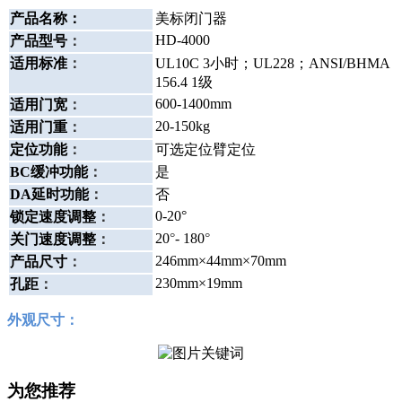
产品名称：
美标闭门器
HD-4000
产品型号
：
适用标准
：
UL10C 3小时；UL228；ANSI/BHMA
156.4 1级
600-1400mm
适用门宽
：
20-150kg
适用门重
：
定位功能
：
可选定位臂定位
BC缓冲功能
：
是
DA延时功能
：
否
0-20°
锁定速度调整
：
20
°
- 180
°
关门速度调整
：
246mm×44mm×70mm
产品尺寸
：
230mm×19mm
孔距
：
外观尺寸：
为您推荐