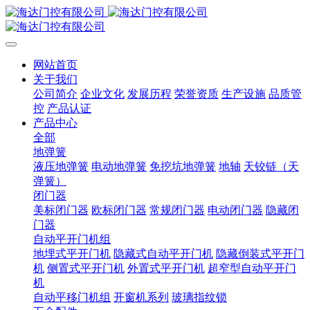
网站首页
关于我们
公司简介
企业文化
发展历程
荣誉资质
生产设施
品质管
控
产品认证
产品中心
全部
地弹簧
液压地弹簧
电动地弹簧
免挖坑地弹簧
地轴
天铰链（天
弹簧）
闭门器
美标闭门器
欧标闭门器
常规闭门器
电动闭门器
隐藏闭
门器
自动平开门机组
地埋式平开门机
隐藏式自动平开门机
隐藏倒装式平开门
机
侧置式平开门机
外置式平开门机
超窄型自动平开门
机
自动平移门机组
开窗机系列
玻璃指纹锁