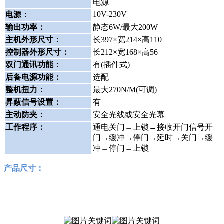
电源
10V-230V
电源：
输出功率：
静态6W/最大200W
主机外形尺寸：
长397×宽214×高110
控制器外形尺寸：
长212×宽168×高56
双门通讯功能：
有(插件式)
后备电源功能：
选配
整机扭力：
最大270N/M(可调)
昇蔽信号设置：
有
主动防夹：
安全光线或安全光幕
工作程序：
通电关门
→
上锁→接收开门信号开
门→缓冲→停门
→
延时
→
关门
→
缓
冲
→
停门
→
上锁
产品尺寸：