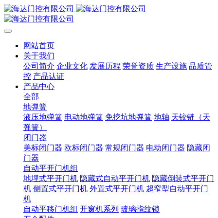
网站首页
关于我们
公司简介
企业文化
发展历程
荣誉资质
生产设施
品质管
控
产品认证
产品中心
全部
地弹簧
液压地弹簧
电动地弹簧
免挖坑地弹簧
地轴
天铰链（天
弹簧）
闭门器
美标闭门器
欧标闭门器
常规闭门器
电动闭门器
隐藏闭
门器
自动平开门机组
地埋式平开门机
隐藏式自动平开门机
隐藏倒装式平开门
机
侧置式平开门机
外置式平开门机
超窄型自动平开门
机
自动平移门机组
开窗机系列
玻璃指纹锁