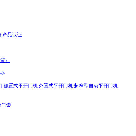
控
产品认证
簧）
器
机
侧置式平开门机
外置式平开门机
超窄型自动平开门机
璃门锁