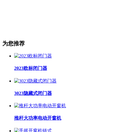
为您推荐
2023欧标闭门器
3023隐藏式闭门器
推杆大功率电动开窗机