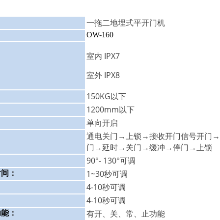
一拖二地埋式平开门机
：
OW-160
：
：
室内 IPX
7
室外 IPX8
150KG以下
：
1200mm以下
：
单向开启
：
通电关门→上锁→接收开门信号开门→
：
门
→
延时→关门→缓冲→停门→上锁
90°- 130
°
可调
：
1~30秒可调
时间
：
4-10秒可调
：
4-10秒可调
：
有开、关、常、止功能
功能
：