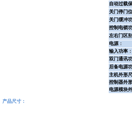
自动过载
关门停门
关门缓冲
控制电锁
左右门区
电源
：
输入功率
双门通讯
后备电源
主机外形
控制器外
电源模块外
产品尺寸：