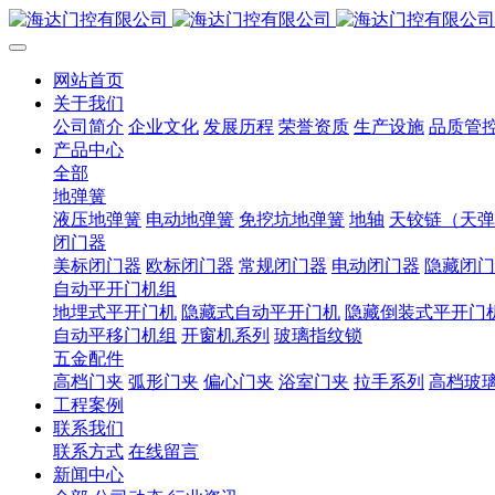
网站首页
关于我们
公司简介
企业文化
发展历程
荣誉资质
生产设施
品质管
产品中心
全部
地弹簧
液压地弹簧
电动地弹簧
免挖坑地弹簧
地轴
天铰链（天弹
闭门器
美标闭门器
欧标闭门器
常规闭门器
电动闭门器
隐藏闭门
自动平开门机组
地埋式平开门机
隐藏式自动平开门机
隐藏倒装式平开门
自动平移门机组
开窗机系列
玻璃指纹锁
五金配件
高档门夹
弧形门夹
偏心门夹
浴室门夹
拉手系列
高档玻
工程案例
联系我们
联系方式
在线留言
新闻中心