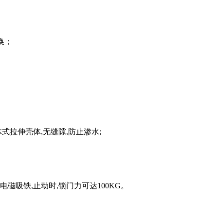
换；
式拉伸壳体,无缝隙,防止渗水;
吸铁,止动时,锁门力可达100KG。