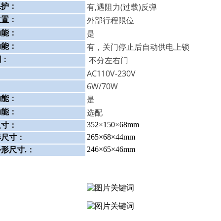
有,遇阻力(过载)反弹
保护
：
外部行程限位
位置
：
是
功能
：
有，关门停止后自动供电上锁
功能
：
不分左右门
别
：
AC110V-230V
6W/70W
：
是
功能
：
选配
功能
：
352×150×68mm
尺寸
：
265×68×44mm
形尺寸
：
246×65×46mm
形尺寸.
：