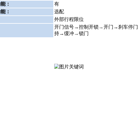
功能：
有
功能：
选配
：
外部行程限位
：
开门信号→控制开锁
→
开门→刹车停门
持→缓冲
→
锁门