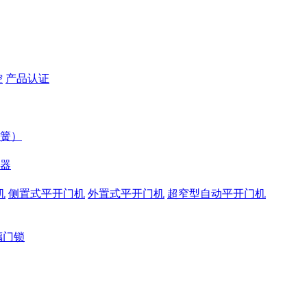
控
产品认证
簧）
器
机
侧置式平开门机
外置式平开门机
超窄型自动平开门机
璃门锁