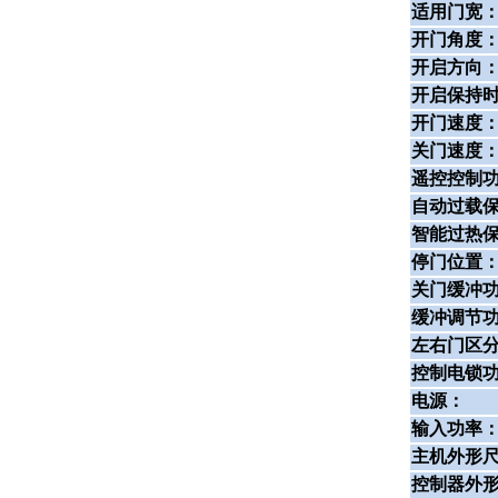
适用门宽
开门角度
开启方向
开启保持
开门速度
关门速度
遥控控制
自动过载
智能过热
停门位置
关门缓冲
缓冲调节
左右门区
控制电锁
电源：
输入功率
主机外形
控制器外