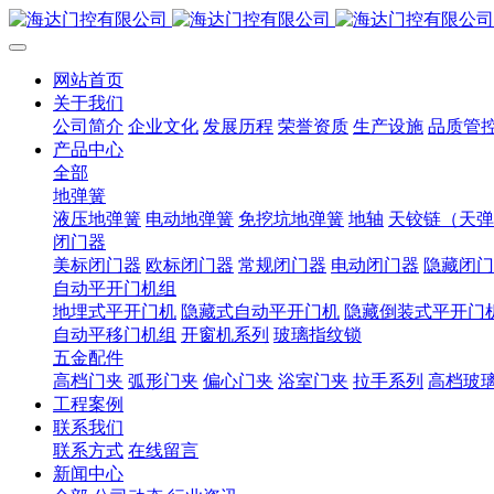
网站首页
关于我们
公司简介
企业文化
发展历程
荣誉资质
生产设施
品质管
产品中心
全部
地弹簧
液压地弹簧
电动地弹簧
免挖坑地弹簧
地轴
天铰链（天弹
闭门器
美标闭门器
欧标闭门器
常规闭门器
电动闭门器
隐藏闭门
自动平开门机组
地埋式平开门机
隐藏式自动平开门机
隐藏倒装式平开门
自动平移门机组
开窗机系列
玻璃指纹锁
五金配件
高档门夹
弧形门夹
偏心门夹
浴室门夹
拉手系列
高档玻
工程案例
联系我们
联系方式
在线留言
新闻中心