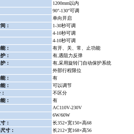
：
1200mm以内
：
90°-130°可调
：
单向开启
时间：
1-30秒可调
：
4-10秒可调
：
4-10秒可调
功能：
有开、关、常、止功能
保护：
有,遇阻力反弹
保护：
有,采用旋转门自动保护系统
：
外部行程限位
功能：
有
功能：
可以调节
分：
不区分
功能：
有
AC110V-230V
6W/60W
：
尺寸：
长352×宽150×高68
形尺寸：
长212×宽168×高56