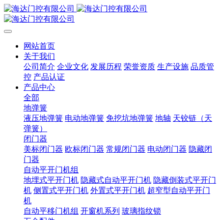
网站首页
关于我们
公司简介
企业文化
发展历程
荣誉资质
生产设施
品质管
控
产品认证
产品中心
全部
地弹簧
液压地弹簧
电动地弹簧
免挖坑地弹簧
地轴
天铰链（天
弹簧）
闭门器
美标闭门器
欧标闭门器
常规闭门器
电动闭门器
隐藏闭
门器
自动平开门机组
地埋式平开门机
隐藏式自动平开门机
隐藏倒装式平开门
机
侧置式平开门机
外置式平开门机
超窄型自动平开门
机
自动平移门机组
开窗机系列
玻璃指纹锁