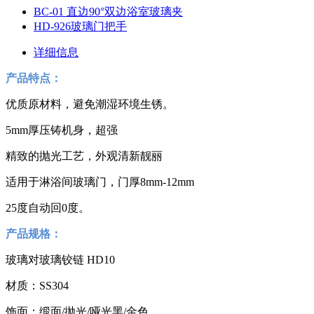
BC-01 直边90°双边浴室玻璃夹
HD-926玻璃门把手
详细信息
产品特点：
优质原材料，避免潮湿环境生锈。
5mm厚压铸机身，超强
精致的抛光工艺，外观清新靓丽
适用于淋浴间玻璃门，门厚8mm-12mm
25度自动回0度。
产品规格：
玻璃对玻璃铰链 HD10
材质：SS304
饰面：缎面/抛光/哑光黑/金色