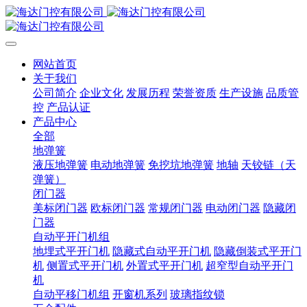
网站首页
关于我们
公司简介
企业文化
发展历程
荣誉资质
生产设施
品质管
控
产品认证
产品中心
全部
地弹簧
液压地弹簧
电动地弹簧
免挖坑地弹簧
地轴
天铰链（天
弹簧）
闭门器
美标闭门器
欧标闭门器
常规闭门器
电动闭门器
隐藏闭
门器
自动平开门机组
地埋式平开门机
隐藏式自动平开门机
隐藏倒装式平开门
机
侧置式平开门机
外置式平开门机
超窄型自动平开门
机
自动平移门机组
开窗机系列
玻璃指纹锁