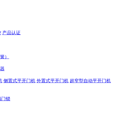
控
产品认证
簧）
器
机
侧置式平开门机
外置式平开门机
超窄型自动平开门机
璃门锁