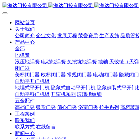
网站首页
关于我们
公司简介
企业文化
发展历程
荣誉资质
生产设施
品质管
产品中心
全部
地弹簧
液压地弹簧
电动地弹簧
免挖坑地弹簧
地轴
天铰链（天弹
闭门器
美标闭门器
欧标闭门器
常规闭门器
电动闭门器
隐藏闭门
自动平开门机组
地埋式平开门机
隐藏式自动平开门机
隐藏倒装式平开门
自动平移门机组
开窗机系列
玻璃指纹锁
五金配件
高档门夹
弧形门夹
偏心门夹
浴室门夹
拉手系列
高档玻
工程案例
联系我们
联系方式
在线留言
新闻中心