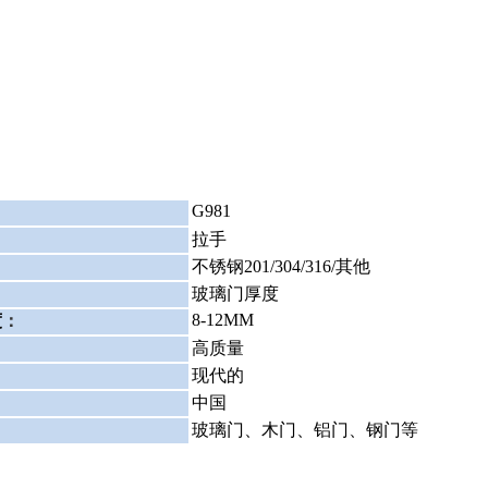
G981
：
：
拉手
不锈钢201/304/316/其他
：
玻璃门厚度
8-12MM
度
：
高质量
：
现代的
中国
玻璃门、木门、铝门、钢门等