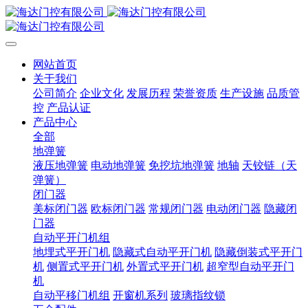
网站首页
关于我们
公司简介
企业文化
发展历程
荣誉资质
生产设施
品质管
控
产品认证
产品中心
全部
地弹簧
液压地弹簧
电动地弹簧
免挖坑地弹簧
地轴
天铰链（天
弹簧）
闭门器
美标闭门器
欧标闭门器
常规闭门器
电动闭门器
隐藏闭
门器
自动平开门机组
地埋式平开门机
隐藏式自动平开门机
隐藏倒装式平开门
机
侧置式平开门机
外置式平开门机
超窄型自动平开门
机
自动平移门机组
开窗机系列
玻璃指纹锁