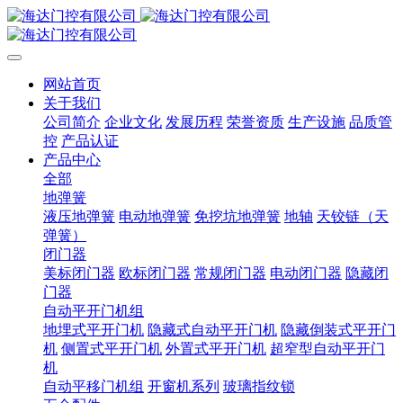
网站首页
关于我们
公司简介
企业文化
发展历程
荣誉资质
生产设施
品质管
控
产品认证
产品中心
全部
地弹簧
液压地弹簧
电动地弹簧
免挖坑地弹簧
地轴
天铰链（天
弹簧）
闭门器
美标闭门器
欧标闭门器
常规闭门器
电动闭门器
隐藏闭
门器
自动平开门机组
地埋式平开门机
隐藏式自动平开门机
隐藏倒装式平开门
机
侧置式平开门机
外置式平开门机
超窄型自动平开门
机
自动平移门机组
开窗机系列
玻璃指纹锁