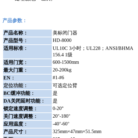
产品参数：
产品名称：
美标闭门器
HD-8000
产品型号
：
适用标准
：
UL10C 3小时；UL228；ANSI/BHMA
156.4 1级
600-1500mm
适用门宽
：
20-200kg
最大门重
：
#1-#6
EN
：
定位功能：
可选定位臂
BC缓冲功能
：
是
DA关闭延时功能
：
是
0-20°
锁定速度调整
：
20
°
-180
°
关门速度调整
：
-40
°
-60
°
应用温度
：
325mm×47mm×51.5mm
产品尺寸：