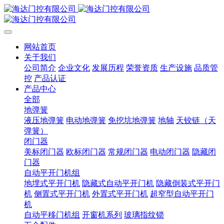
网站首页
关于我们
公司简介
企业文化
发展历程
荣誉资质
生产设施
品质管
控
产品认证
产品中心
全部
地弹簧
液压地弹簧
电动地弹簧
免挖坑地弹簧
地轴
天铰链（天
弹簧）
闭门器
美标闭门器
欧标闭门器
常规闭门器
电动闭门器
隐藏闭
门器
自动平开门机组
地埋式平开门机
隐藏式自动平开门机
隐藏倒装式平开门
机
侧置式平开门机
外置式平开门机
超窄型自动平开门
机
自动平移门机组
开窗机系列
玻璃指纹锁