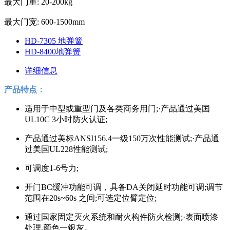
最大门重: 20-200kg
最大门宽: 600-1500mm
HD-7305 地弹簧
HD-8400地弹簧
详细信息
产品特点：
适用于中型或重型门及各类商务用门;·产品通过美国
UL10C 3小时防火认证;
产品通过美标ANSI156.4一级150万次性能测试;·产品通
过美国UL228性能测试;
可调度1-6号力;
开门BC缓冲功能可调，具备DA关闭延时功能可调;调节
范围在20s~60s 之间;可选定位臂定位;
通过国家固定灭火系统和耐火构件防火检测;·表面喷漆
处理,颜色一银灰。