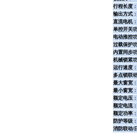
行程长度
输出方式
直流电机
单控开关
电动推控
过载保护
内置同步
机械锁紧
运行速度
多点锁联
最大窗宽
最小窗宽
额定电压
额定电流
额定功率
防护等级
消防联动/