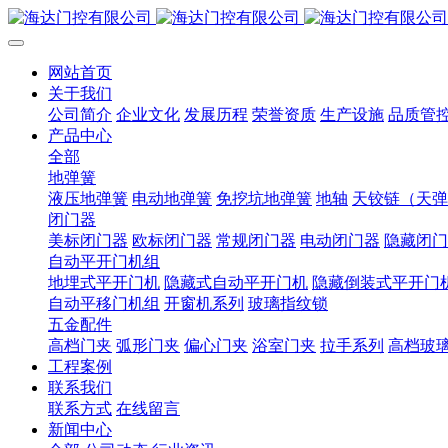
网站首页
关于我们
公司简介
企业文化
发展历程
荣誉资质
生产设施
品质管
产品中心
全部
地弹簧
液压地弹簧
电动地弹簧
免挖坑地弹簧
地轴
天铰链（天弹
闭门器
美标闭门器
欧标闭门器
常规闭门器
电动闭门器
隐藏闭门
自动平开门机组
地埋式平开门机
隐藏式自动平开门机
隐藏倒装式平开门
自动平移门机组
开窗机系列
玻璃指纹锁
五金配件
高档门夹
弧形门夹
偏心门夹
浴室门夹
拉手系列
高档玻
工程案例
联系我们
联系方式
在线留言
新闻中心