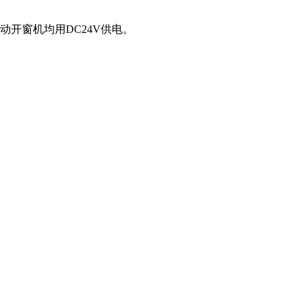
开窗机均用DC24V供电。