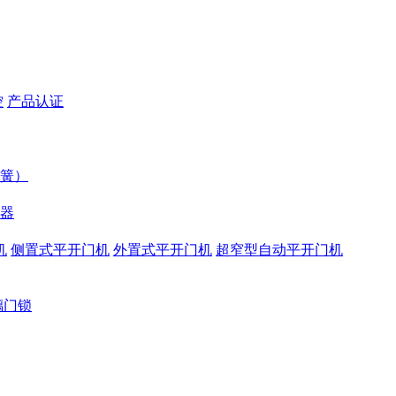
控
产品认证
簧）
器
机
侧置式平开门机
外置式平开门机
超窄型自动平开门机
璃门锁