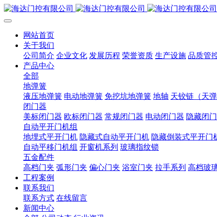
网站首页
关于我们
公司简介
企业文化
发展历程
荣誉资质
生产设施
品质管
产品中心
全部
地弹簧
液压地弹簧
电动地弹簧
免挖坑地弹簧
地轴
天铰链（天弹
闭门器
美标闭门器
欧标闭门器
常规闭门器
电动闭门器
隐藏闭门
自动平开门机组
地埋式平开门机
隐藏式自动平开门机
隐藏倒装式平开门
自动平移门机组
开窗机系列
玻璃指纹锁
五金配件
高档门夹
弧形门夹
偏心门夹
浴室门夹
拉手系列
高档玻
工程案例
联系我们
联系方式
在线留言
新闻中心