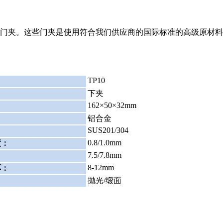
门夹。这些门夹是使用符合我们供应商的国际标准的高级原材料
TP10
：
下夹
162×50×32mm
铝合金
SUS201/304
0.8/1.0mm
度
：
7.5/7.8mm
：
8-12mm
厚
：
：
抛光/缎面