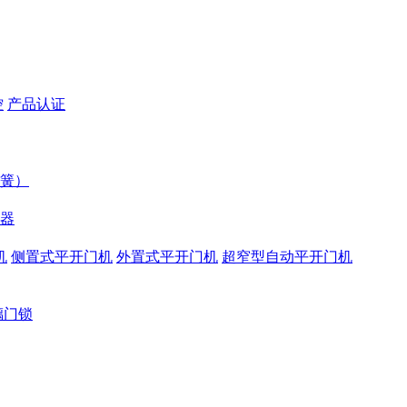
控
产品认证
簧）
器
机
侧置式平开门机
外置式平开门机
超窄型自动平开门机
璃门锁