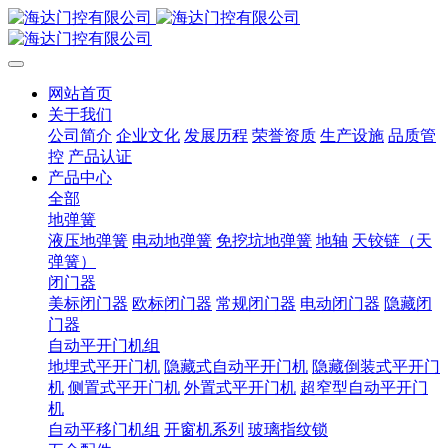
网站首页
关于我们
公司简介
企业文化
发展历程
荣誉资质
生产设施
品质管
控
产品认证
产品中心
全部
地弹簧
液压地弹簧
电动地弹簧
免挖坑地弹簧
地轴
天铰链（天
弹簧）
闭门器
美标闭门器
欧标闭门器
常规闭门器
电动闭门器
隐藏闭
门器
自动平开门机组
地埋式平开门机
隐藏式自动平开门机
隐藏倒装式平开门
机
侧置式平开门机
外置式平开门机
超窄型自动平开门
机
自动平移门机组
开窗机系列
玻璃指纹锁