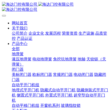
网站首页
关于我们
公司简介
企业文化
发展历程
荣誉资质
生产设施
品质管
控
产品认证
产品中心
全部
地弹簧
液压地弹簧
电动地弹簧
免挖坑地弹簧
地轴
天铰链（天
弹簧）
闭门器
美标闭门器
欧标闭门器
常规闭门器
电动闭门器
隐藏闭
门器
自动平开门机组
地埋式平开门机
隐藏式自动平开门机
隐藏倒装式平开门
机
侧置式平开门机
外置式平开门机
超窄型自动平开门
机
自动平移门机组
开窗机系列
玻璃指纹锁