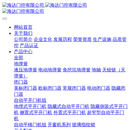
网站首页
关于我们
公司简介
企业文化
发展历程
荣誉资质
生产设施
品质管
控
产品认证
产品中心
全部
地弹簧
液压地弹簧
电动地弹簧
免挖坑地弹簧
地轴
天铰链（天
弹簧）
闭门器
美标闭门器
欧标闭门器
常规闭门器
电动闭门器
隐藏闭
门器
自动平开门机组
地埋式平开门机
隐藏式自动平开门机
隐藏倒装式平开门
机
侧置式平开门机
外置式平开门机
超窄型自动平开门
机
自动平移门机组
开窗机系列
玻璃指纹锁