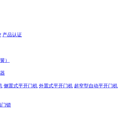
控
产品认证
簧）
器
机
侧置式平开门机
外置式平开门机
超窄型自动平开门机
璃门锁