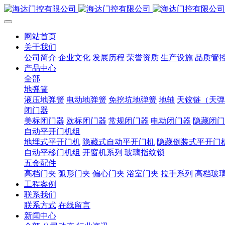
网站首页
关于我们
公司简介
企业文化
发展历程
荣誉资质
生产设施
品质管
产品中心
全部
地弹簧
液压地弹簧
电动地弹簧
免挖坑地弹簧
地轴
天铰链（天弹
闭门器
美标闭门器
欧标闭门器
常规闭门器
电动闭门器
隐藏闭门
自动平开门机组
地埋式平开门机
隐藏式自动平开门机
隐藏倒装式平开门
自动平移门机组
开窗机系列
玻璃指纹锁
五金配件
高档门夹
弧形门夹
偏心门夹
浴室门夹
拉手系列
高档玻
工程案例
联系我们
联系方式
在线留言
新闻中心