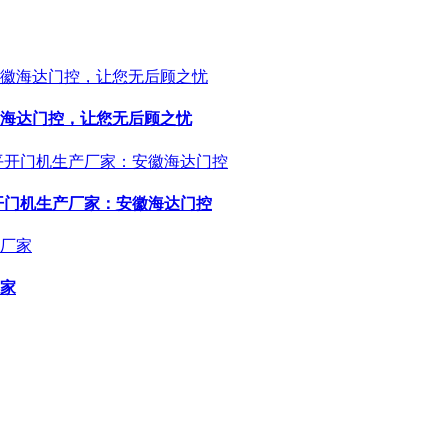
海达门控，让您无后顾之忧
开门机生产厂家：安徽海达门控
家