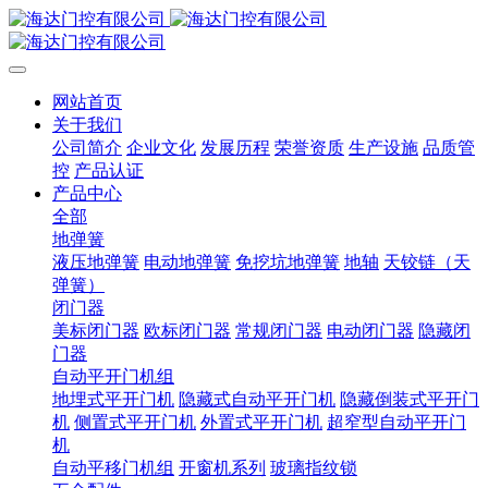
网站首页
关于我们
公司简介
企业文化
发展历程
荣誉资质
生产设施
品质管
控
产品认证
产品中心
全部
地弹簧
液压地弹簧
电动地弹簧
免挖坑地弹簧
地轴
天铰链（天
弹簧）
闭门器
美标闭门器
欧标闭门器
常规闭门器
电动闭门器
隐藏闭
门器
自动平开门机组
地埋式平开门机
隐藏式自动平开门机
隐藏倒装式平开门
机
侧置式平开门机
外置式平开门机
超窄型自动平开门
机
自动平移门机组
开窗机系列
玻璃指纹锁