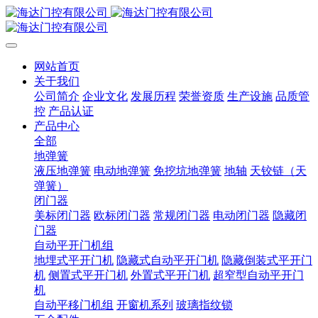
网站首页
关于我们
公司简介
企业文化
发展历程
荣誉资质
生产设施
品质管
控
产品认证
产品中心
全部
地弹簧
液压地弹簧
电动地弹簧
免挖坑地弹簧
地轴
天铰链（天
弹簧）
闭门器
美标闭门器
欧标闭门器
常规闭门器
电动闭门器
隐藏闭
门器
自动平开门机组
地埋式平开门机
隐藏式自动平开门机
隐藏倒装式平开门
机
侧置式平开门机
外置式平开门机
超窄型自动平开门
机
自动平移门机组
开窗机系列
玻璃指纹锁