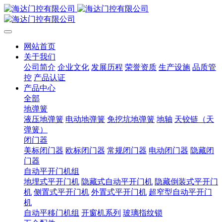
网站首页
关于我们
公司简介
企业文化
发展历程
荣誉资质
生产设施
品质管
控
产品认证
产品中心
全部
地弹簧
液压地弹簧
电动地弹簧
免挖坑地弹簧
地轴
天铰链（天
弹簧）
闭门器
美标闭门器
欧标闭门器
常规闭门器
电动闭门器
隐藏闭
门器
自动平开门机组
地埋式平开门机
隐藏式自动平开门机
隐藏倒装式平开门
机
侧置式平开门机
外置式平开门机
超窄型自动平开门
机
自动平移门机组
开窗机系列
玻璃指纹锁