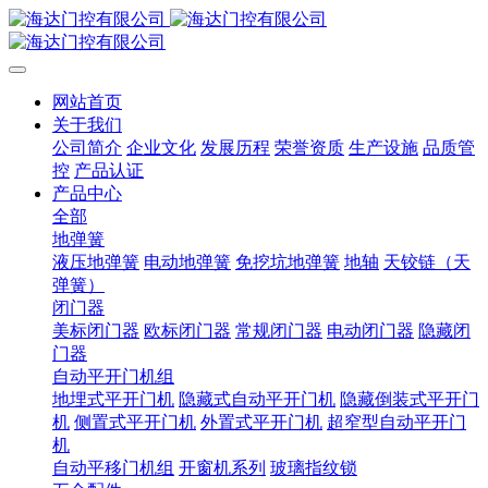
网站首页
关于我们
公司简介
企业文化
发展历程
荣誉资质
生产设施
品质管
控
产品认证
产品中心
全部
地弹簧
液压地弹簧
电动地弹簧
免挖坑地弹簧
地轴
天铰链（天
弹簧）
闭门器
美标闭门器
欧标闭门器
常规闭门器
电动闭门器
隐藏闭
门器
自动平开门机组
地埋式平开门机
隐藏式自动平开门机
隐藏倒装式平开门
机
侧置式平开门机
外置式平开门机
超窄型自动平开门
机
自动平移门机组
开窗机系列
玻璃指纹锁