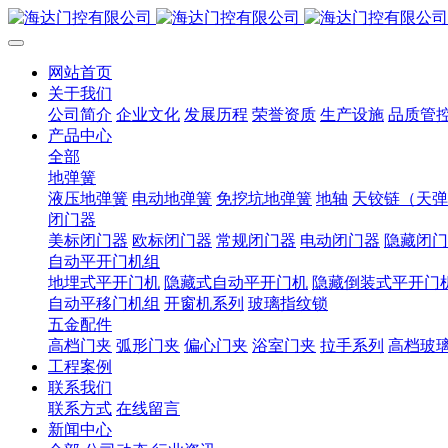
网站首页
关于我们
公司简介
企业文化
发展历程
荣誉资质
生产设施
品质管
产品中心
全部
地弹簧
液压地弹簧
电动地弹簧
免挖坑地弹簧
地轴
天铰链（天弹
闭门器
美标闭门器
欧标闭门器
常规闭门器
电动闭门器
隐藏闭门
自动平开门机组
地埋式平开门机
隐藏式自动平开门机
隐藏倒装式平开门
自动平移门机组
开窗机系列
玻璃指纹锁
五金配件
高档门夹
弧形门夹
偏心门夹
浴室门夹
拉手系列
高档玻
工程案例
联系我们
联系方式
在线留言
新闻中心