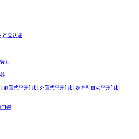
控
产品认证
簧）
器
机
侧置式平开门机
外置式平开门机
超窄型自动平开门机
璃门锁