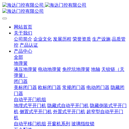
网站首页
关于我们
公司简介
企业文化
发展历程
荣誉资质
生产设施
品质管
控
产品认证
产品中心
全部
地弹簧
液压地弹簧
电动地弹簧
免挖坑地弹簧
地轴
天铰链（天
弹簧）
闭门器
美标闭门器
欧标闭门器
常规闭门器
电动闭门器
隐藏闭
门器
自动平开门机组
地埋式平开门机
隐藏式自动平开门机
隐藏倒装式平开门
机
侧置式平开门机
外置式平开门机
超窄型自动平开门
机
自动平移门机组
开窗机系列
玻璃指纹锁