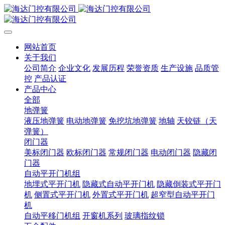
网站首页
关于我们
公司简介
企业文化
发展历程
荣誉资质
生产设施
品质管
控
产品认证
产品中心
全部
地弹簧
液压地弹簧
电动地弹簧
免挖坑地弹簧
地轴
天铰链（天
弹簧）
闭门器
美标闭门器
欧标闭门器
常规闭门器
电动闭门器
隐藏闭
门器
自动平开门机组
地埋式平开门机
隐藏式自动平开门机
隐藏倒装式平开门
机
侧置式平开门机
外置式平开门机
超窄型自动平开门
机
自动平移门机组
开窗机系列
玻璃指纹锁