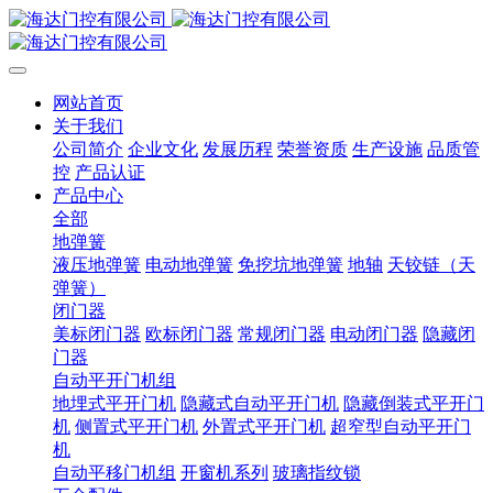
网站首页
关于我们
公司简介
企业文化
发展历程
荣誉资质
生产设施
品质管
控
产品认证
产品中心
全部
地弹簧
液压地弹簧
电动地弹簧
免挖坑地弹簧
地轴
天铰链（天
弹簧）
闭门器
美标闭门器
欧标闭门器
常规闭门器
电动闭门器
隐藏闭
门器
自动平开门机组
地埋式平开门机
隐藏式自动平开门机
隐藏倒装式平开门
机
侧置式平开门机
外置式平开门机
超窄型自动平开门
机
自动平移门机组
开窗机系列
玻璃指纹锁