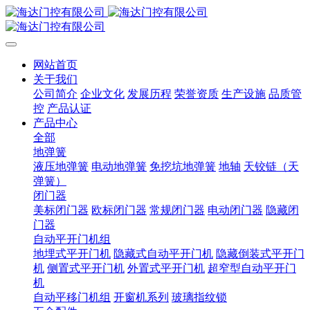
网站首页
关于我们
公司简介
企业文化
发展历程
荣誉资质
生产设施
品质管
控
产品认证
产品中心
全部
地弹簧
液压地弹簧
电动地弹簧
免挖坑地弹簧
地轴
天铰链（天
弹簧）
闭门器
美标闭门器
欧标闭门器
常规闭门器
电动闭门器
隐藏闭
门器
自动平开门机组
地埋式平开门机
隐藏式自动平开门机
隐藏倒装式平开门
机
侧置式平开门机
外置式平开门机
超窄型自动平开门
机
自动平移门机组
开窗机系列
玻璃指纹锁