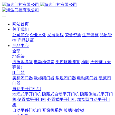
网站首页
关于我们
公司简介
企业文化
发展历程
荣誉资质
生产设施
品质管
控
产品认证
产品中心
全部
地弹簧
液压地弹簧
电动地弹簧
免挖坑地弹簧
地轴
天铰链（天
弹簧）
闭门器
美标闭门器
欧标闭门器
常规闭门器
电动闭门器
隐藏闭
门器
自动平开门机组
地埋式平开门机
隐藏式自动平开门机
隐藏倒装式平开门
机
侧置式平开门机
外置式平开门机
超窄型自动平开门
机
自动平移门机组
开窗机系列
玻璃指纹锁