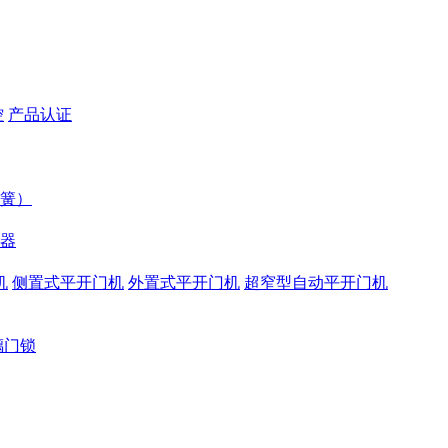
控
产品认证
簧）
器
机
侧置式平开门机
外置式平开门机
超窄型自动平开门机
璃门锁