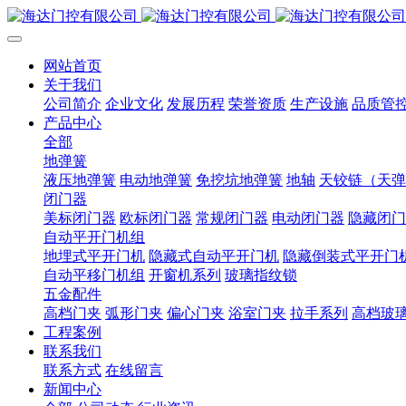
网站首页
关于我们
公司简介
企业文化
发展历程
荣誉资质
生产设施
品质管
产品中心
全部
地弹簧
液压地弹簧
电动地弹簧
免挖坑地弹簧
地轴
天铰链（天弹
闭门器
美标闭门器
欧标闭门器
常规闭门器
电动闭门器
隐藏闭门
自动平开门机组
地埋式平开门机
隐藏式自动平开门机
隐藏倒装式平开门
自动平移门机组
开窗机系列
玻璃指纹锁
五金配件
高档门夹
弧形门夹
偏心门夹
浴室门夹
拉手系列
高档玻
工程案例
联系我们
联系方式
在线留言
新闻中心