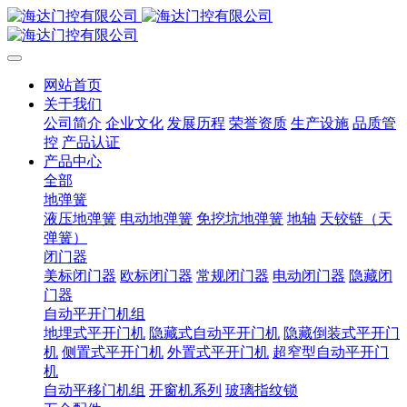
网站首页
关于我们
公司简介
企业文化
发展历程
荣誉资质
生产设施
品质管
控
产品认证
产品中心
全部
地弹簧
液压地弹簧
电动地弹簧
免挖坑地弹簧
地轴
天铰链（天
弹簧）
闭门器
美标闭门器
欧标闭门器
常规闭门器
电动闭门器
隐藏闭
门器
自动平开门机组
地埋式平开门机
隐藏式自动平开门机
隐藏倒装式平开门
机
侧置式平开门机
外置式平开门机
超窄型自动平开门
机
自动平移门机组
开窗机系列
玻璃指纹锁