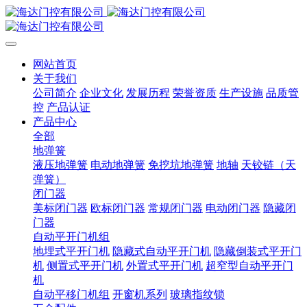
网站首页
关于我们
公司简介
企业文化
发展历程
荣誉资质
生产设施
品质管
控
产品认证
产品中心
全部
地弹簧
液压地弹簧
电动地弹簧
免挖坑地弹簧
地轴
天铰链（天
弹簧）
闭门器
美标闭门器
欧标闭门器
常规闭门器
电动闭门器
隐藏闭
门器
自动平开门机组
地埋式平开门机
隐藏式自动平开门机
隐藏倒装式平开门
机
侧置式平开门机
外置式平开门机
超窄型自动平开门
机
自动平移门机组
开窗机系列
玻璃指纹锁