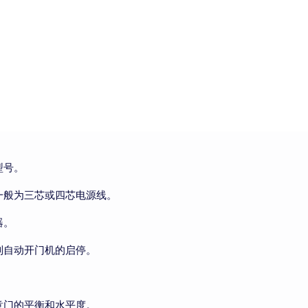
型号。
一般为三芯或四芯电源线。
器。
制自动开门机的启停。
意门的平衡和水平度。