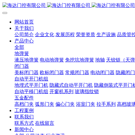
网站首页
关于我们
公司简介
企业文化
发展历程
荣誉资质
生产设施
品质管
产品中心
全部
地弹簧
液压地弹簧
电动地弹簧
免挖坑地弹簧
地轴
天铰链（天弹
闭门器
美标闭门器
欧标闭门器
常规闭门器
电动闭门器
隐藏闭门
自动平开门机组
地埋式平开门机
隐藏式自动平开门机
隐藏倒装式平开门
自动平移门机组
开窗机系列
玻璃指纹锁
五金配件
高档门夹
弧形门夹
偏心门夹
浴室门夹
拉手系列
高档玻
工程案例
联系我们
联系方式
在线留言
新闻中心