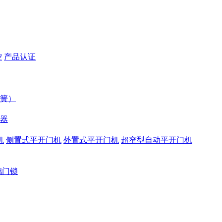
控
产品认证
簧）
器
机
侧置式平开门机
外置式平开门机
超窄型自动平开门机
璃门锁