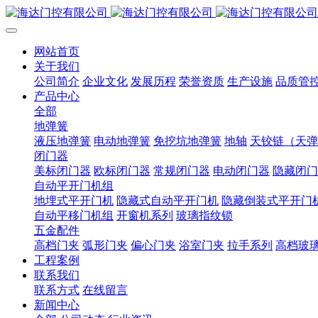
网站首页
关于我们
公司简介
企业文化
发展历程
荣誉资质
生产设施
品质管
产品中心
全部
地弹簧
液压地弹簧
电动地弹簧
免挖坑地弹簧
地轴
天铰链（天弹
闭门器
美标闭门器
欧标闭门器
常规闭门器
电动闭门器
隐藏闭门
自动平开门机组
地埋式平开门机
隐藏式自动平开门机
隐藏倒装式平开门
自动平移门机组
开窗机系列
玻璃指纹锁
五金配件
高档门夹
弧形门夹
偏心门夹
浴室门夹
拉手系列
高档玻
工程案例
联系我们
联系方式
在线留言
新闻中心