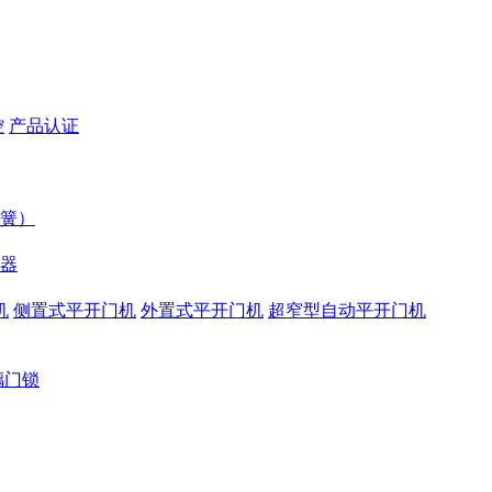
控
产品认证
簧）
器
机
侧置式平开门机
外置式平开门机
超窄型自动平开门机
璃门锁