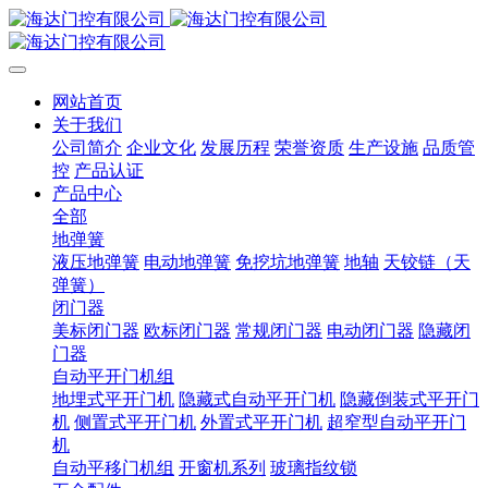
网站首页
关于我们
公司简介
企业文化
发展历程
荣誉资质
生产设施
品质管
控
产品认证
产品中心
全部
地弹簧
液压地弹簧
电动地弹簧
免挖坑地弹簧
地轴
天铰链（天
弹簧）
闭门器
美标闭门器
欧标闭门器
常规闭门器
电动闭门器
隐藏闭
门器
自动平开门机组
地埋式平开门机
隐藏式自动平开门机
隐藏倒装式平开门
机
侧置式平开门机
外置式平开门机
超窄型自动平开门
机
自动平移门机组
开窗机系列
玻璃指纹锁