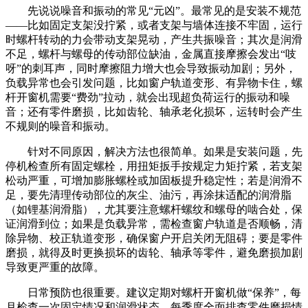
先说说噪音和振动的常见“元凶”。最常见的是安装不规范
——比如固定支架没拧紧，或者支架与墙体连接不牢固，运行
时螺杆转动的力会带动支架晃动，产生共振噪音；其次是润滑
不足，螺杆与螺母的传动部位缺油，金属直接摩擦会发出“吱
呀”的刺耳声，同时摩擦阻力增大也会导致振动加剧；另外，
负载异常也会引发问题，比如窗户轨道变形、有异物卡住，螺
杆开窗机需要“费劲”拉动，就会出现超负荷运行的振动和噪
音；还有零件磨损，比如齿轮、轴承老化损坏，运转时会产生
不规则的噪音和振动。
针对不同原因，解决方法也很简单。如果是安装问题，先
停机检查所有固定螺栓，用扭矩扳手按规定力矩拧紧，若支架
松动严重，可增加膨胀螺栓或加固板提升稳定性；若是润滑不
足，要先清理传动部位的灰尘、油污，再涂抹适配的润滑脂
（如锂基润滑脂），尤其要注意螺杆螺纹和螺母的啮合处，保
证润滑到位；如果是负载异常，需检查窗户轨道是否顺畅，清
除异物、校正轨道变形，确保窗户开启关闭无阻碍；要是零件
磨损，就得及时更换损坏的齿轮、轴承等零件，避免磨损加剧
导致更严重的故障。
日常预防也很重要。建议定期对螺杆开窗机做“保养”，每
月检查一次固定情况和润滑状态，每季度全面排查零件磨损情