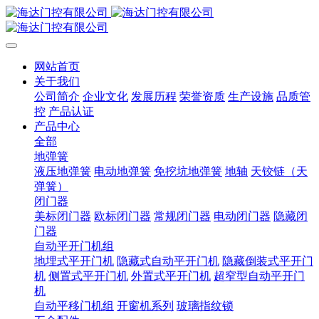
网站首页
关于我们
公司简介
企业文化
发展历程
荣誉资质
生产设施
品质管
控
产品认证
产品中心
全部
地弹簧
液压地弹簧
电动地弹簧
免挖坑地弹簧
地轴
天铰链（天
弹簧）
闭门器
美标闭门器
欧标闭门器
常规闭门器
电动闭门器
隐藏闭
门器
自动平开门机组
地埋式平开门机
隐藏式自动平开门机
隐藏倒装式平开门
机
侧置式平开门机
外置式平开门机
超窄型自动平开门
机
自动平移门机组
开窗机系列
玻璃指纹锁