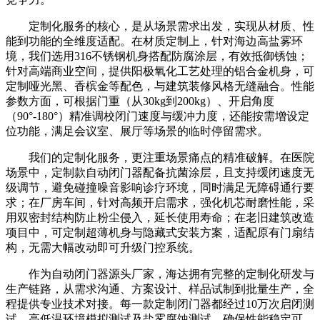
定制化服务的核心，是从场景需求出发，实现从材质、性
能到功能的全维度适配。在材质定制上，针对海边高盐雾环
境，我们选用316不锈钢机身搭配防腐涂层，有效抵御锈蚀；
针对高端商业空间，提供阳极氧化工艺处理的铝合金机身，可
定制哑光黑、香槟金等配色，与建筑装修风格无缝融合。性能
参数方面，可根据门重（从30kg到200kg）、开启角度
（90°-180°）精准调校闭门速度与缓冲力度，还能按需增设定
位功能，满足会议室、展厅等场景的临时停留需求。
我们的定制化服务，更注重场景痛点的精准破解。在医院
场景中，定制款自动闭门器配备抗菌涂层，且支持缓闭速度无
级调节，避免碰撞噪音影响诊疗环境，同时满足无障碍通行要
求；在厂房车间，针对高频开启需求，强化机芯耐磨性能，采
用双密封结构防止粉尘侵入，延长使用寿命；在老旧建筑改造
项目中，可定制超薄机身与隐藏式安装方案，适配原有门扇结
构，无需大幅改动即可升级门控系统。
作为自动闭门器源头厂家，海达拥有完整的定制化研发与
生产链路，从需求沟通、方案设计、样品试制到批量生产，全
程提供专业技术对接。每一款定制闭门器都经过10万次启闭测
试、高低温环境模拟测试及盐雾腐蚀测试，确保性能稳定可