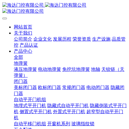
网站首页
关于我们
公司简介
企业文化
发展历程
荣誉资质
生产设施
品质管
控
产品认证
产品中心
全部
地弹簧
液压地弹簧
电动地弹簧
免挖坑地弹簧
地轴
天铰链（天
弹簧）
闭门器
美标闭门器
欧标闭门器
常规闭门器
电动闭门器
隐藏闭
门器
自动平开门机组
地埋式平开门机
隐藏式自动平开门机
隐藏倒装式平开门
机
侧置式平开门机
外置式平开门机
超窄型自动平开门
机
自动平移门机组
开窗机系列
玻璃指纹锁