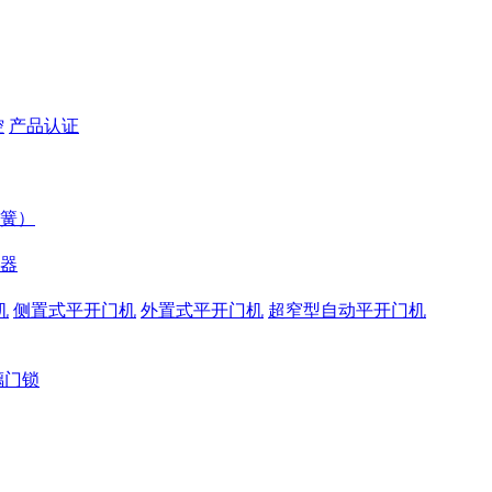
控
产品认证
簧）
器
机
侧置式平开门机
外置式平开门机
超窄型自动平开门机
璃门锁