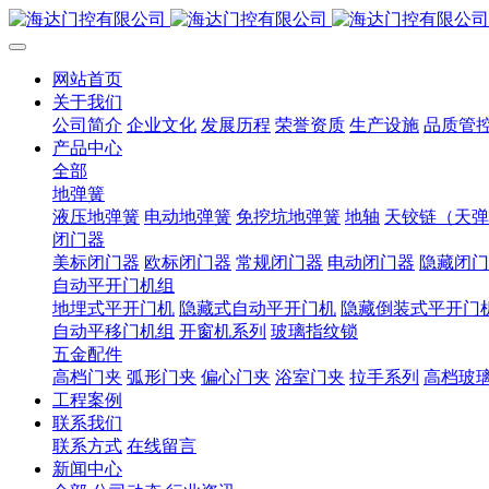
网站首页
关于我们
公司简介
企业文化
发展历程
荣誉资质
生产设施
品质管
产品中心
全部
地弹簧
液压地弹簧
电动地弹簧
免挖坑地弹簧
地轴
天铰链（天弹
闭门器
美标闭门器
欧标闭门器
常规闭门器
电动闭门器
隐藏闭门
自动平开门机组
地埋式平开门机
隐藏式自动平开门机
隐藏倒装式平开门
自动平移门机组
开窗机系列
玻璃指纹锁
五金配件
高档门夹
弧形门夹
偏心门夹
浴室门夹
拉手系列
高档玻
工程案例
联系我们
联系方式
在线留言
新闻中心