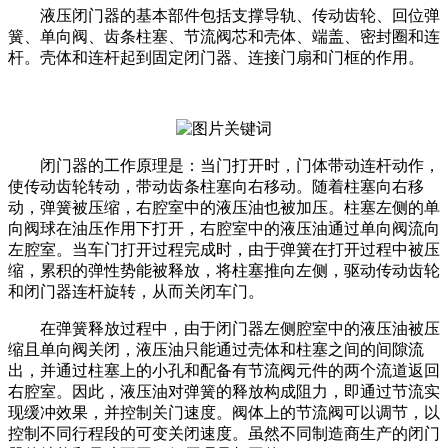
液压闭门器的基本部件包括支撑导轨、传动齿轮、回位弹
簧、单向阀、齿条柱塞、节流阀芯和壳体、端盖、密封圈和连
杆。壳体和连杆起到固定闭门器、连接门扇和门框的作用。
闭门器的工作原理是：当门打开时，门体带动连杆动作，
使传动齿轮转动，带动齿条柱塞向右移动。随着柱塞向右移
动，弹簧被压缩，右腔室中的液压油也被加压。柱塞左侧的单
向阀球在油压作用下打开，右腔室中的液压油通过单向阀流向
左腔室。当车门打开过程完成时，由于弹簧在打开过程中被压
缩，累积的弹性势能被释放，将柱塞推向左侧，驱动传动齿轮
和闭门器连杆旋转，从而关闭车门。
在弹簧释放过程中，由于闭门器左侧腔室中的液压油被压
缩且单向阀关闭，液压油只能通过壳体和柱塞之间的间隙流
出，并通过柱塞上的小孔和配备有节流阀元件的两个流道返回
右腔室。因此，液压油对弹簧的释放构成阻力，即通过节流实
现缓冲效果，并控制关门速度。阀体上的节流阀可以调节，以
控制不同行程段的可变关闭速度。虽然不同制造商生产的闭门