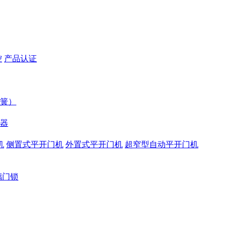
控
产品认证
簧）
器
机
侧置式平开门机
外置式平开门机
超窄型自动平开门机
璃门锁