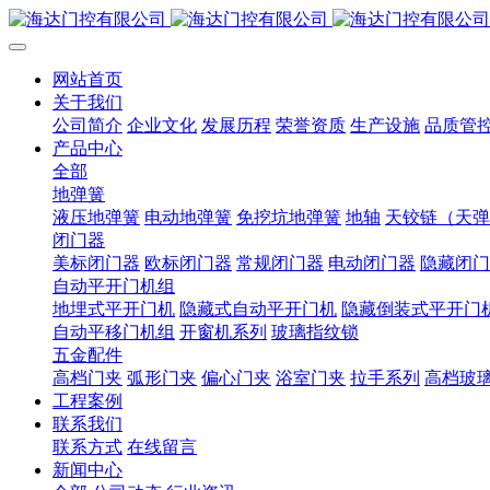
网站首页
关于我们
公司简介
企业文化
发展历程
荣誉资质
生产设施
品质管
产品中心
全部
地弹簧
液压地弹簧
电动地弹簧
免挖坑地弹簧
地轴
天铰链（天弹
闭门器
美标闭门器
欧标闭门器
常规闭门器
电动闭门器
隐藏闭门
自动平开门机组
地埋式平开门机
隐藏式自动平开门机
隐藏倒装式平开门
自动平移门机组
开窗机系列
玻璃指纹锁
五金配件
高档门夹
弧形门夹
偏心门夹
浴室门夹
拉手系列
高档玻
工程案例
联系我们
联系方式
在线留言
新闻中心