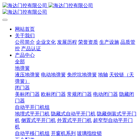
网站首页
关于我们
公司简介
企业文化
发展历程
荣誉资质
生产设施
品质管
控
产品认证
产品中心
全部
地弹簧
液压地弹簧
电动地弹簧
免挖坑地弹簧
地轴
天铰链（天
弹簧）
闭门器
美标闭门器
欧标闭门器
常规闭门器
电动闭门器
隐藏闭
门器
自动平开门机组
地埋式平开门机
隐藏式自动平开门机
隐藏倒装式平开门
机
侧置式平开门机
外置式平开门机
超窄型自动平开门
机
自动平移门机组
开窗机系列
玻璃指纹锁