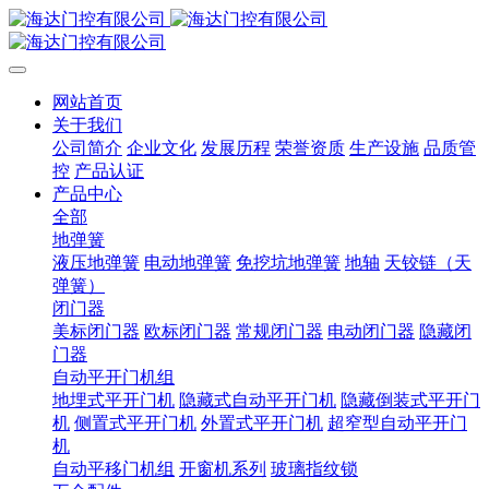
网站首页
关于我们
公司简介
企业文化
发展历程
荣誉资质
生产设施
品质管
控
产品认证
产品中心
全部
地弹簧
液压地弹簧
电动地弹簧
免挖坑地弹簧
地轴
天铰链（天
弹簧）
闭门器
美标闭门器
欧标闭门器
常规闭门器
电动闭门器
隐藏闭
门器
自动平开门机组
地埋式平开门机
隐藏式自动平开门机
隐藏倒装式平开门
机
侧置式平开门机
外置式平开门机
超窄型自动平开门
机
自动平移门机组
开窗机系列
玻璃指纹锁