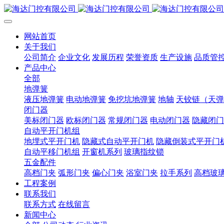
网站首页
关于我们
公司简介
企业文化
发展历程
荣誉资质
生产设施
品质管
产品中心
全部
地弹簧
液压地弹簧
电动地弹簧
免挖坑地弹簧
地轴
天铰链（天弹
闭门器
美标闭门器
欧标闭门器
常规闭门器
电动闭门器
隐藏闭门
自动平开门机组
地埋式平开门机
隐藏式自动平开门机
隐藏倒装式平开门
自动平移门机组
开窗机系列
玻璃指纹锁
五金配件
高档门夹
弧形门夹
偏心门夹
浴室门夹
拉手系列
高档玻
工程案例
联系我们
联系方式
在线留言
新闻中心