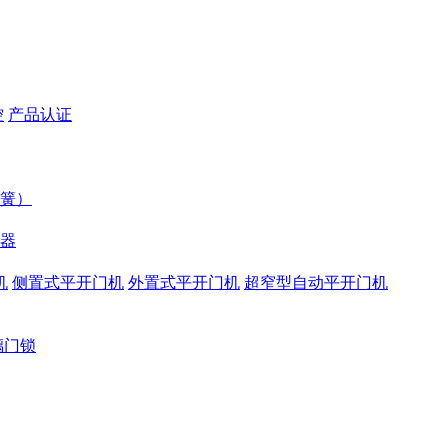
控
产品认证
簧）
器
机
侧置式平开门机
外置式平开门机
超窄型自动平开门机
璃门锁